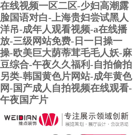
在线视频一区二区-少妇高潮露
脸国语对白-上海贵妇尝试黑人
洋吊-成年人观看视频-a在线播
放-三级网站免费-日一日操一
操-欧美巨大荫蒂茸毛毛人妖-麻
豆综合-午夜久久福利-自拍偷拍
另类-韩国黄色片网站-成年黄色
网-国产成人自拍视频在线观看-
午夜国产片