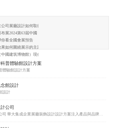
在公司展廳設計如何取得良好的視覺效果
布展2024第63屆中國（廣州）國際美博會
備崛起
帶你看全國會展預告
、電效果如何圍繞展示的主題
博物館（中國建筑博物館）現代建筑展廳以嶄新的面貌即將亮相
帶科普體驗館設計方案
普體驗館設計方案
紀念館設計
館設計
設計公司
華大集成企業廣州展廳設計公司 華大集成企業展廳裝飾設計設計方案注入產品與品牌的每一個維度，，它便賦予了新的生命力和感染力。光與影，明與暗，視覺上的交錯，都能創造出令人驚艷的設計。打破展廳形式，空間不僅僅是一個陳列廳，更是一個沉浸式的藝術空間，每一個產品都是空間的訴說者，以不同的方式訴說著自己的故事。 曲線構造整體設計的輪廓，層疊的曲線條將整個空間無限延伸，使整個空間變得柔和，看似獨立的區域在曲線的聯動下連成一個整體。 室內空間以黑、白、灰三色作為背景色，簡單干練的色彩讓視覺聚焦在各式的燈光之中，不同