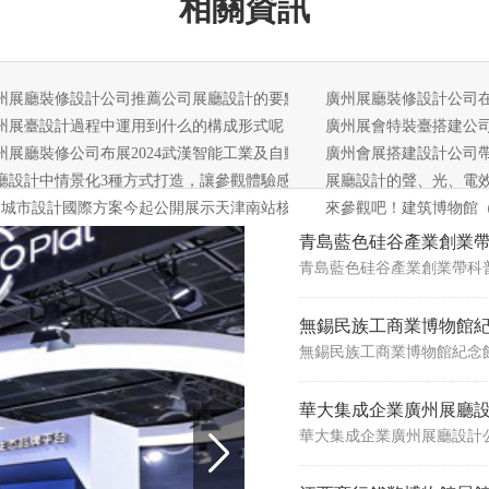
相關資訊
設計制作布置布展公司
州展廳裝修設計公司推薦公司展廳設計的要點
廣州展廳裝修設計公司
州展臺設計過程中運用到什么的構成形式呢？
廣州展會特裝臺搭建公司
與裝備展覽會
州展廳裝修公司布展2024武漢智能工業及自動化展覽會：助力湖北智能裝
廣州會展搭建設計公司
動發布會
廳設計中情景化3種方式打造，讓參觀體驗感更強！
展廳設計的聲、光
家城市設計國際方案今起公開展示天津南站核心樞紐
來參觀吧！建筑
青島藍色硅谷產業創業
青島藍色硅谷產業創業帶科
無錫民族工商業博物館
無錫民族工商業博物館紀念
華大集成企業廣州展廳