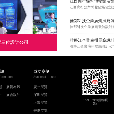
江西商行錢幣博物館展
江西商行錢幣博物館展館設
佳都科技企業廣州展廳
雅礱江企業廣州展廳設
覽展位設計公司
雅礱江企業廣州展廳設計公
資訊
成功案例
formation
Successful case
態
展覽布展
廣州展覽
計
展會設計
深圳展覽
13729816950(微信同
計
上海展覽
號)
香港展覽