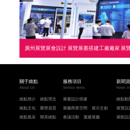
廣州展覽展會設計 展覽展臺搭建工廠廠家 展
關于維點
服務項目
新聞
About Us
Service Items
News in
維點簡介
維點理念
展臺設計搭建
維點動
維點文化
榮譽資質
展廳商業空間
展示文創
展覽設
維點風采
聯系維點
會議活動
黨建展廳
展館設