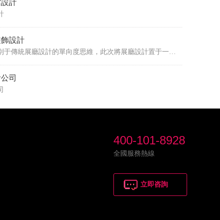
館設計
計
裝飾設計
佳都科技企業展廳裝飾設計別于傳統展廳設計的單向度思維，此次將展廳設計置于一個整體性的項目前置思考框架： ① 商業策劃的IP孵化思維：如何綜合性地塑造項目的核心符號？ ② 空間體驗的策展思維：如何用“文化+藝術”的軟性植入為品牌贏得更多受眾？ ③ 全媒體時代的互動思維：如何借助多種媒介打造全民社交時代的互動打卡點？ 通過有效組合品牌、室內、數字多媒體、主題展陳，設計以創意性的主題敘事設計來實現人與空間、品牌互動的新可能?；陧椖康那爸盟伎?，設計以“未來科技”為主題概念進行設計，象征著一個可以
計公司
深圳國際茶產業博覽會展覽展臺設計搭建 展位裝修
司
400-101-8928
全國服務熱線
立即咨詢