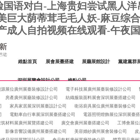
国语对白-上海贵妇尝试黑人洋吊
美巨大荫蒂茸毛毛人妖-麻豆综合
国产成人自拍视频在线观看-午夜
維點首頁
展會展臺搭建
展廳展館設計
黨建黨群
深圳展覽會設計公司
維點公司
能源展位廣州展臺裝修設計公司
電子科技展廣州展臺裝修設計公司
房產廣州展廳裝修設計公司
紡織服裝面料展會深圳展臺搭建公司
司
家具家居展深圳展臺設計公司
衛浴廚具展位廣州展臺裝修公司
司
電動車自行車展深圳展臺搭建公司
電器照明燈飾展位深圳展臺
建筑材料展廣州展覽搭建公司
廣交會廣州展臺搭建公司
工博會展位
影像音響設備廣州展臺搭建公司
美容婚紗廣州展會裝修公司
皮
奢侈品深圳展覽設計公司
食品飲料廣州展廳裝修公司
體育用品廣州