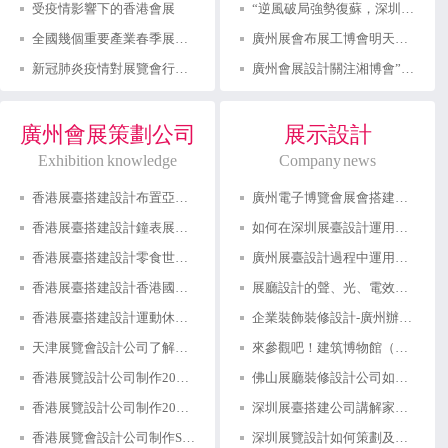
受疫情影響下的香港會展
“逆風破局強勢復蘇，深圳國際會展中心再出發”深圳展會設計
全國幾個重要產業春季展覽會宣布延期舉辦！
廣州展會布展工博會明天開幕，關注廣州展會設計與搭建
新冠肺炎疫情對展覽會行業、企業和項目有多大影響？
廣州會展設計關注湘博會”打造成婁底特色展會
廣州會展策劃公司
展示設計
Exhibition knowledge
Company news
香港展臺搭建設計布置亞洲成人博覽AAE香港會議展覽中心展位裝修設計制作公司
廣州電子博覽會展會搭建工廠 展臺展位搭建廠家 展覽設計制作布置布展公司
香港展臺搭建設計鐘表展覽會布置香港會議展覽中心展位裝修設計制作公司
如何在深圳展臺設計運用四個關鍵要素
香港展臺搭建設計零食世界展覽會布置會議展覽中心展位裝修設計制作公司
廣州展臺設計過程中運用到什么的構成形式呢？
香港展臺搭建設計香港國際旅游展布置會議展覽中心展位裝修設計制作公司
展廳設計的聲、光、電效果如何圍繞展示的主題
香港展臺搭建設計運動休閑博覽會布置香港會議展覽中心展位裝修設計制作公司
企業裝飾裝修設計-廣州辦公室裝修攻略分享
天津展覽會設計公司了解到國家會議中心迎來了2024第一場重量級展覽會
來參觀吧！建筑博物館（中國建筑博物館）現代建筑展廳以嶄新的面貌即將亮相
香港展覽設計公司制作2024年香港時尚家品展香港展臺設計搭建
佛山展廳裝修設計公司如何把握企業展廳設計的要點
香港展覽設計公司制作2024年香港禮品及贈品展香港展臺設計搭建
深圳展臺搭建公司講解家具展覽設計要注意展覽形式與功能的統一
香港展覽會設計公司制作SORDIS香港展臺搭建
深圳展覽設計如何策劃及施工流程服務