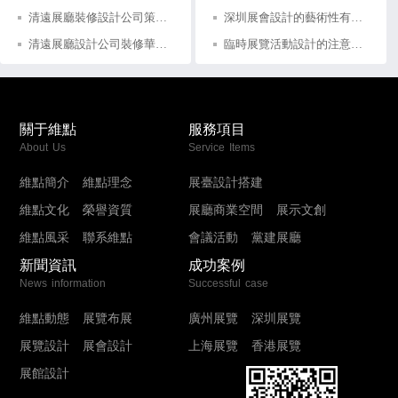
清遠展廳裝修設計公司策劃德必勝展示展覽館
深圳展會設計的藝術性有什么要求
清遠展廳設計公司裝修華天軟件展覽會制作
臨時展覽活動設計的注意事項有方面？
關于維點
服務項目
About Us
Service Items
維點簡介
維點理念
展臺設計搭建
維點文化
榮譽資質
展廳商業空間
展示文創
維點風采
聯系維點
會議活動
黨建展廳
新聞資訊
成功案例
News information
Successful case
維點動態
展覽布展
廣州展覽
深圳展覽
展覽設計
展會設計
上海展覽
香港展覽
展館設計