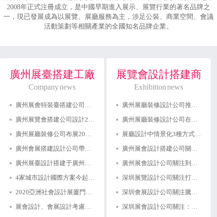
2008年正式注冊成立，是中國早期進入展示、展覽行業的著名品牌之
一，現已發展成為以展覽、展廳服務為主，涉足公裝、商業空間、會議
活動策劃等相關產業的全國知名品牌企業。
廣州展臺搭建工廠
展覽會設計搭建商
Company news
Exhibition news
廣州展會特裝臺搭建公司布展2024第63屆中國（廣州）國際美博會
廣州展廳裝修設計公司推薦公司展廳設計的要點
廣州展覽會搭建公司設計2024廣州國際智能制造技術與裝備展覽會
廣州展廳裝修設計公司在公司展廳設計如何取得良好的視覺效果
廣州展廳裝修公司布展2024武漢智能工業及自動化展覽會：助力湖北智能裝備崛起
展廳設計中情景化3種方式打造，讓參觀體驗感更強！
廣州會展搭建設計公司帶你看全國會展預告
廣州展會設計搭建公司關注第十屆國際汽車展覽會舉行(圖文)
廣州展臺設計搭建于廣州舉行2024中國縣域博覽會啟動發布會
廣州展會設計公司關注到第25屆中國美容博覽會成功開幕
4家城市設計國際方案今起公開展示天津南站核心樞紐
深圳展覽設計公司關注打通線上線下聯動的瓶頸，促進融合發展
2020亞洲社會設計展廈門紅點設計博物館隆重開幕
深圳會展設計公司關注騰訊京東阿里都扎堆線上展會
展會設計、會展設計考慮的各方面元素
深圳展會設計公司關注：深圳展會怎么申請補貼？