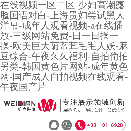
在线视频一区二区-少妇高潮露
脸国语对白-上海贵妇尝试黑人
洋吊-成年人观看视频-a在线播
放-三级网站免费-日一日操一
操-欧美巨大荫蒂茸毛毛人妖-麻
豆综合-午夜久久福利-自拍偷拍
另类-韩国黄色片网站-成年黄色
网-国产成人自拍视频在线观看-
午夜国产片