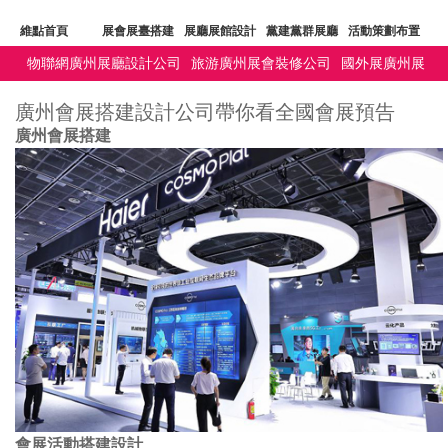
維點首頁
展會展臺搭建
展廳展館設計
黨建黨群展廳
活動策劃布置
物聯網廣州展廳設計公司
旅游廣州展會裝修公司
國外展廣州展
文化建設
廣州展臺設計公司
深圳展覽會設計公司
維點公司
廳設計公司
其他展廣州展會裝修公司
廣州會展搭建設計公司帶你看全國會展預告
廣州會展搭建
會展活動搭建設計