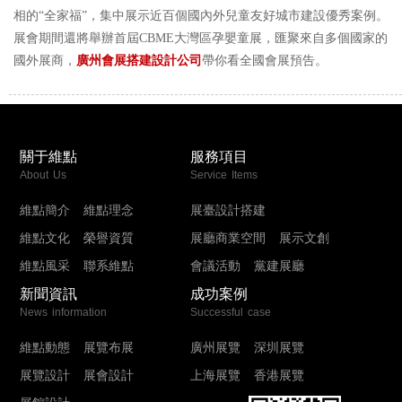
相的“全家福”，集中展示近百個國內外兒童友好城市建設優秀案例。
展會期間還將舉辦首屆CBME大灣區孕嬰童展，匯聚來自多個國家的
國外展商，
廣州會展搭建設計公司
帶你看全國會展預告。
關于維點
服務項目
About Us
Service Items
維點簡介
維點理念
展臺設計搭建
維點文化
榮譽資質
展廳商業空間
展示文創
維點風采
聯系維點
會議活動
黨建展廳
新聞資訊
成功案例
News information
Successful case
維點動態
展覽布展
廣州展覽
深圳展覽
展覽設計
展會設計
上海展覽
香港展覽