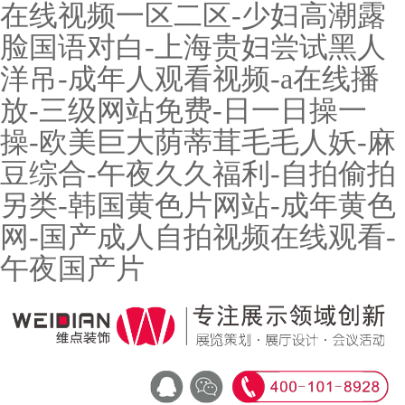
在线视频一区二区-少妇高潮露
脸国语对白-上海贵妇尝试黑人
洋吊-成年人观看视频-a在线播
放-三级网站免费-日一日操一
操-欧美巨大荫蒂茸毛毛人妖-麻
豆综合-午夜久久福利-自拍偷拍
另类-韩国黄色片网站-成年黄色
网-国产成人自拍视频在线观看-
午夜国产片