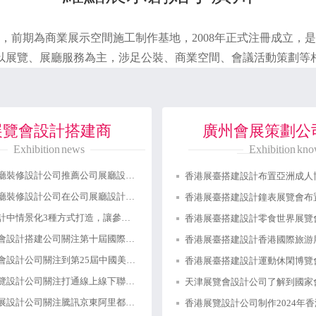
前期為商業展示空間施工制作基地，2008年正式注冊成立，是中
展覽、展廳服務為主，涉足公裝、商業空間、會議活動策
展覽會設計搭建商
廣州會展策劃公
Exhibition news
Exhibition kn
廣州展廳裝修設計公司推薦公司展廳設計的要點
廣州展廳裝修設計公司在公司展廳設計如何取得良好的視覺效果
展廳設計中情景化3種方式打造，讓參觀體驗感更強！
廣州展會設計搭建公司關注第十屆國際汽車展覽會舉行(圖文)
廣州展會設計公司關注到第25屆中國美容博覽會成功開幕
深圳展覽設計公司關注打通線上線下聯動的瓶頸，促進融合發展
深圳會展設計公司關注騰訊京東阿里都扎堆線上展會