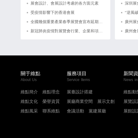
展會設計、會展設計考慮的各方面元素
受疫情影響下的香港會展
全國幾個重要產業春季展覽會宣布延期舉辦！
新冠肺炎疫情對展覽會行業、企業和項目有多大影響？
關于維點
服務項目
新聞
About Us
Service Items
News in
維點簡介
維點理念
展臺設計搭建
維點動
維點文化
榮譽資質
展廳商業空間
展示文創
展覽設
維點風采
聯系維點
會議活動
黨建展廳
展館設