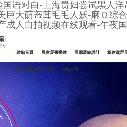
国语对白-上海贵妇尝试黑人洋吊
美巨大荫蒂茸毛毛人妖-麻豆综合
国产成人自拍视频在线观看-午夜
維點首頁
展會展臺搭建
展廳展館設計
黨建黨群
深圳展覽會設計公司
維點公司