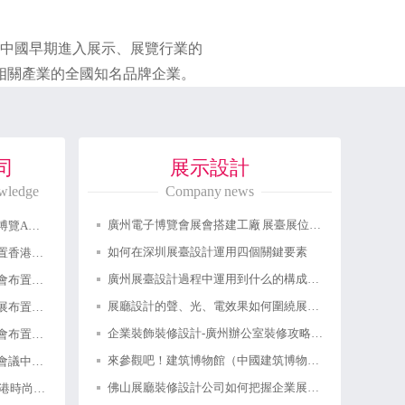
國早期進入展示、展覽行業的
劃等相關產業的全國知名品牌企業。
司
展示設計
owledge
Company news
廣州電子博覽會展會搭建工廠 展臺展位搭建廠家 展覽設計制作布置布展公司
香港展臺搭建設計布置亞洲成人博覽AAE香港會議展覽中心展位裝修設計制作公司
如何在深圳展臺設計運用四個關鍵要素
香港展臺搭建設計鐘表展覽會布置香港會議展覽中心展位裝修設計制作公司
廣州展臺設計過程中運用到什么的構成形式呢？
香港展臺搭建設計零食世界展覽會布置會議展覽中心展位裝修設計制作公司
展廳設計的聲、光、電效果如何圍繞展示的主題
香港展臺搭建設計香港國際旅游展布置會議展覽中心展位裝修設計制作公司
企業裝飾裝修設計-廣州辦公室裝修攻略分享
香港展臺搭建設計運動休閑博覽會布置香港會議展覽中心展位裝修設計制作公司
來參觀吧！建筑博物館（中國建筑博物館）現代建筑展廳以嶄新的面貌即將亮相
天津展覽會設計公司了解到國家會議中心迎來了2024第一場重量級展覽會
佛山展廳裝修設計公司如何把握企業展廳設計的要點
香港展覽設計公司制作2024年香港時尚家品展香港展臺設計搭建