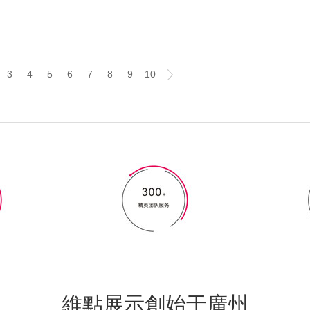
3
4
5
6
7
8
9
10
維點展示創始于廣州