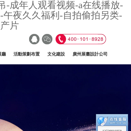
-成年人观看视频-a在线播放-
-午夜久久福利-自拍偷拍另类-
国产片
展廳
活動策劃布置
文化建設
廣州展臺設計公司