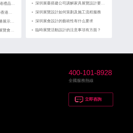
深圳展臺搭建公司講解家具展覽設計要注意展覽形式與功能的統一
香港展覽設計公司制作2024年香港禮品及贈品展香港展臺設計搭建
深圳展覽設計如何策劃及施工流程服務
香港展覽會設計公司制作SORDIS香港展臺搭建
深圳展會設計的藝術性有什么要求
清遠展廳裝修設計公司策劃德必勝展示展覽館
臨時展覽活動設計的注意事項有方面？
清遠展廳設計公司裝修華天軟件展覽會制作
400-101-8928
全國服務熱線
立即咨詢