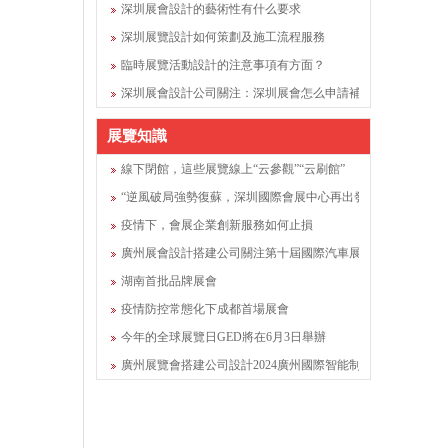
深圳展會設計的藝術性有什么要求
深圳展覽設計如何策劃及施工流程服務
臨時展覽活動設計的注意事項有方面？
深圳展會設計公司關注：深圳展會怎么申請補貼？
展覽知識
線下閉館，這些展覽線上“云參觀”“云刷館”
“逆風破局強勢復蘇，深圳國際會展中心再出發”深圳展會設計
疫情下，會展企業創新服務如何止損
廣州展會設計搭建公司關注第十屆國際汽車展覽會舉行(圖文)
湖南首批品牌展會
疫情防控常態化下成都首場展會
今年的全球展覽日GED將在6月3日舉辦
廣州展覽會搭建公司設計2024廣州國際智能制造技術與裝備展