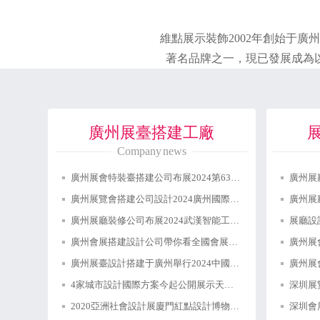
維點展示裝飾2002年創始于廣州，
著名品牌之一，現已發展成為以
廣州展臺搭建工廠
Company news
廣州展會特裝臺搭建公司布展2024第63屆中國（廣州）國際美博會
廣州展覽會搭建公司設計2024廣州國際智能制造技術與裝備展覽會
廣州展廳裝修公司布展2024武漢智能工業及自動化展覽會：助力湖北智能裝備崛起
廣州會展搭建設計公司帶你看全國會展預告
廣州展臺設計搭建于廣州舉行2024中國縣域博覽會啟動發布會
4家城市設計國際方案今起公開展示天津南站核心樞紐
2020亞洲社會設計展廈門紅點設計博物館隆重開幕