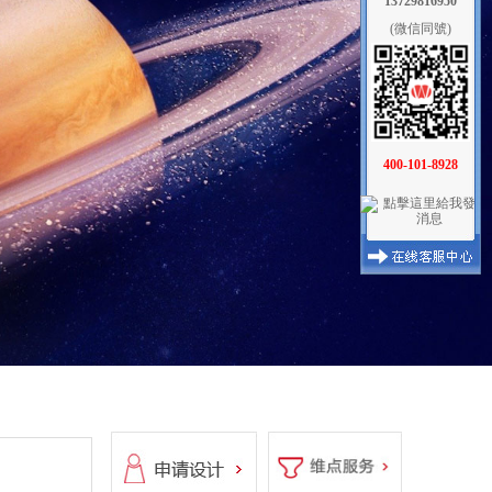
13729816950
(微信同號)
400-101-8928