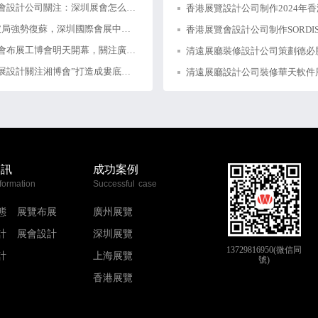
深圳展會設計公司關注：深圳展會怎么申請補貼？
“逆風破局強勢復蘇，深圳國際會展中心再出發”深圳展會設計
廣州展會布展工博會明天開幕，關注廣州展會設計與搭建
廣州會展設計關注湘博會”打造成婁底特色展會
資訊
成功案例
formation
Successful case
態
展覽布展
廣州展覽
計
展會設計
深圳展覽
13729816950(微信同
計
上海展覽
號)
香港展覽