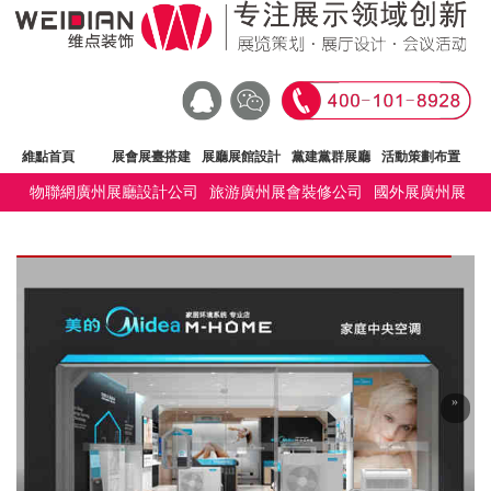
維點首頁
展會展臺搭建
展廳展館設計
黨建黨群展廳
活動策劃布置
物聯網廣州展廳設計公司
旅游廣州展會裝修公司
國外展廣州展
文化建設
廣州展臺設計公司
深圳展覽會設計公司
維點公司
廳設計公司
其他展廣州展會裝修公司
»