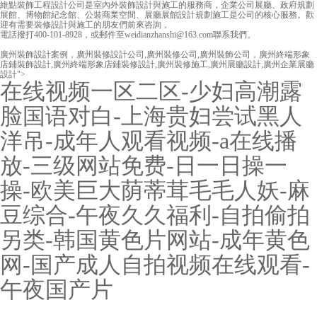
維點裝飾工程設計公司是室內外裝飾設計與施工的服務商，企業公司展廳、政府規劃
展館、博物館紀念館、公裝商業空間、展廳展館設計規劃施工是公司的核心服務。歡
迎有需要裝修設計與施工的朋友們前來咨詢，
電話撥打400-101-8928，或郵件至weidianzhanshi@163.com聯系我們。
廣州裝飾設計案例，廣州裝修設計公司,廣州裝修公司,廣州裝飾公司，廣州終端形象
店鋪裝飾設計,廣州終端形象店鋪裝修設計,廣州裝修施工,廣州展廳設計,廣州企業展廳
設計">
在线视频一区二区-少妇高潮露
脸国语对白-上海贵妇尝试黑人
洋吊-成年人观看视频-a在线播
放-三级网站免费-日一日操一
操-欧美巨大荫蒂茸毛毛人妖-麻
豆综合-午夜久久福利-自拍偷拍
另类-韩国黄色片网站-成年黄色
网-国产成人自拍视频在线观看-
午夜国产片