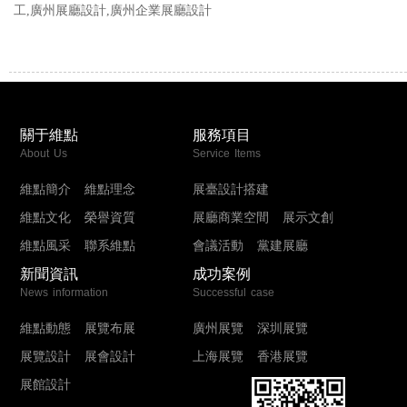
工,廣州展廳設計,廣州企業展廳設計
關于維點
服務項目
About Us
Service Items
維點簡介
維點理念
展臺設計搭建
維點文化
榮譽資質
展廳商業空間
展示文創
維點風采
聯系維點
會議活動
黨建展廳
新聞資訊
成功案例
News information
Successful case
維點動態
展覽布展
廣州展覽
深圳展覽
展覽設計
展會設計
上海展覽
香港展覽
展館設計